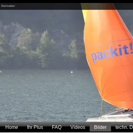
Gennaker
Home
Ihr Plus
FAQ
Videos
Bilder
techn. 